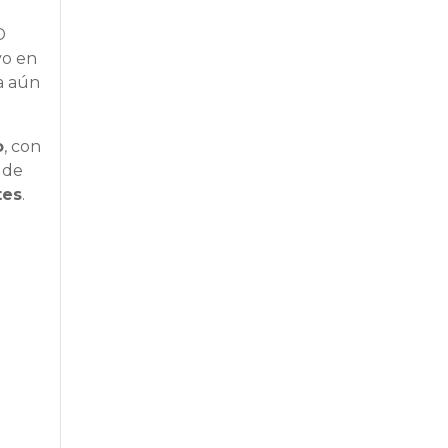
D
vo en
sa aún
o
, con
s de
tes
.