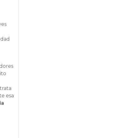
yes
ridad
adores
ito
trata
te esa
ia