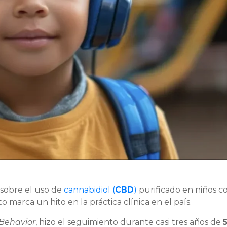
sobre el uso de
cannabidiol (
CBD
)
purificado en niños c
to marca un hito en la práctica clínica en el país.
 Behavior
, hizo el seguimiento durante casi tres años de