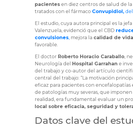
pacientes
en diez centros de salud de la
tratados con el fármaco
Convupidiol,
del
El estudio, cuya autora principal es la jef
Valenzuela, evidenció que el CBD
reduce
convulsiones
,
mejora la
calidad de vid
favorable.
El doctor
Roberto Horacio Caraballo
, n
Neurología del
Hospital Garrahan
e inve
del trabajo y co-autor del artículo cientí
central del trabajo: “La motivación princ
eficaz para pacientes con encefalopatías e
de patologías muy severas, que imponen gr
realidad, era fundamental evaluar un p
local sobre eficacia, seguridad y toler
Datos clave del estu