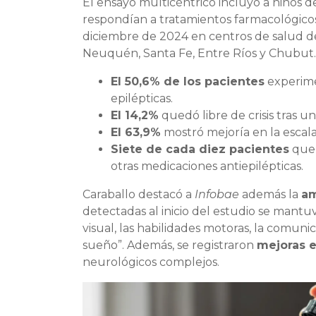
El ensayo multicéntrico incluyó a niños 
respondían a tratamientos farmacológicos
diciembre de 2024 en centros de salud d
Neuquén, Santa Fe, Entre Ríos y Chubut.
El 50,6% de los pacientes
experime
epilépticas.
El 14,2%
quedó libre de crisis tras u
El 63,9%
mostró mejoría en la escala 
Siete de cada diez pacientes
que 
otras medicaciones antiepilépticas.
Caraballo destacó a
Infobae
además la
am
detectadas al inicio del estudio se mant
visual, las habilidades motoras, la comun
sueño”. Además, se registraron
mejoras e
neurológicos complejos.