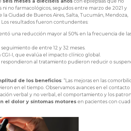
de
seis meses a dieciséis años
con epilepsias que no
 ni no farmacológicos, seguidos entre marzo de 2021 y
e la Ciudad de Buenos Aires, Salta, Tucumán, Mendoza,
 Los resultados fueron contundentes:
ntó una reducción mayor al 50% en la frecuencia de las 
n seguimiento de entre 12 y 32 meses.
CGI-I, que evalúa el impacto clínico global.
respondieron al tratamiento pudieron reducir o suspe
plitud de los beneficios
: “Las mejoras en las comorbil
uvieron en el tiempo. Observamos avances en el contacto
icación verbal y no verbal, el comportamiento y los patro
n el dolor y síntomas motores
en pacientes con cuad