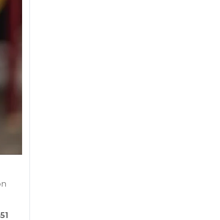
on
551