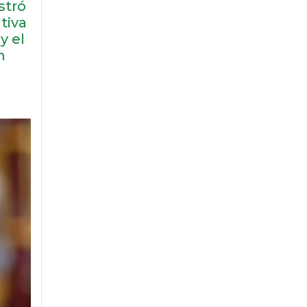
stró
tiva
y el
n