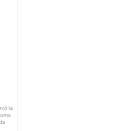
rcó la
como
ida