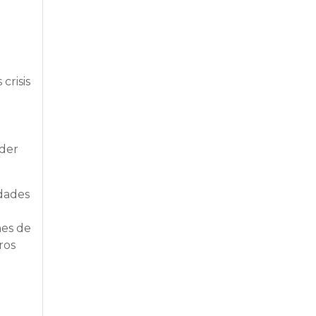
crisis
nder
idades
nes de
ros