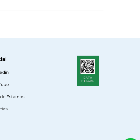
ial
edin
DATA
FISCAL
Tube
de Estamos
cias