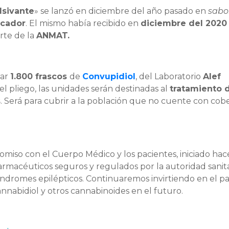
lsivante
» se lanzó en diciembre del año pasado en
sabo
icador
. El mismo había recibido en
diciembre del 202
rte de la
ANMAT.
rar
1.800 frascos
de
Convupidiol
, del Laboratorio
Alef
el pliego, las unidades serán destinadas al
tratamiento 
s
. Será para cubrir a la población que no cuente con cob
romiso con el Cuerpo Médico y los pacientes, iniciado hac
armacéuticos seguros y regulados por la autoridad sanita
ndromes epilépticos. Continuaremos invirtiendo en el pa
nnabidiol y otros cannabinoides en el futuro.