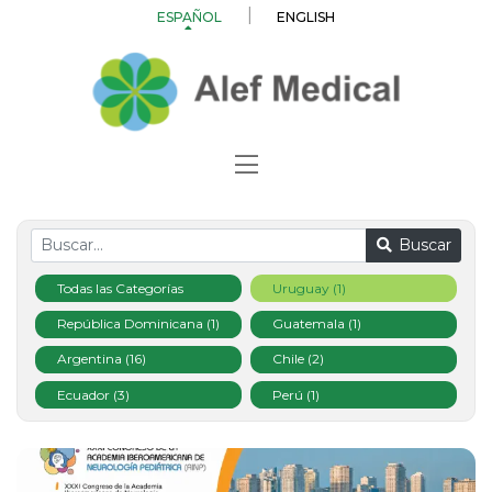
ESPAÑOL
ENGLISH
Buscar
Todas las Categorías
Uruguay (1)
República Dominicana (1)
Guatemala (1)
Argentina (16)
Chile (2)
Ecuador (3)
Perú (1)