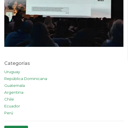
Categorías
Uruguay
República Dominicana
Guatemala
Argentina
Chile
Ecuador
Perú