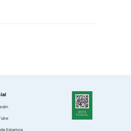
ial
edin
DATA
FISCAL
Tube
de Estamos